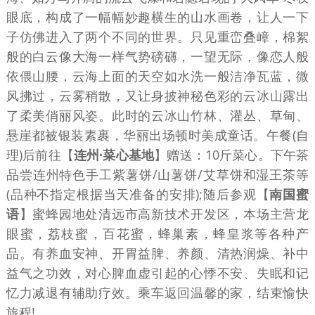
眼底，构成了一幅幅妙趣横生的山水画卷，让人一下
子仿佛进入了两个不同的世界。只见重峦叠嶂，棉絮
般的白云像大海一样气势磅礴，一望无际，像恋人般
依偎山腰，云海上面的天空如水洗一般洁净瓦蓝，微
风拂过，云雾稍散，又让身披神秘色彩的云冰山露出
了柔美俏丽风姿。此时的云冰山竹林、灌丛、草甸、
悬崖都被银装素裹，华丽出场顿时美成童话。午餐(自
理)后前往【
连州·菜心基地
】赠送：10斤菜心。下午茶
品尝连州特色手工紫薯饼/山薯饼/艾草饼和湿王茶等
(品种不指定根据当天准备的安排);随后参观【
南国蜜
语
】蜜蜂园地处清远市高新技术开发区，本场主营龙
眼蜜，荔枝蜜，百花蜜，蜂巢素，蜂皇浆等各种产
品。有养血安神、开胃益脾、养颜、清热润燥、补中
益气之功效，对心脾血虚引起的心悸不安、失眠和记
忆力减退有辅助疗效。乘车返回温馨的家，结束愉快
旅程!