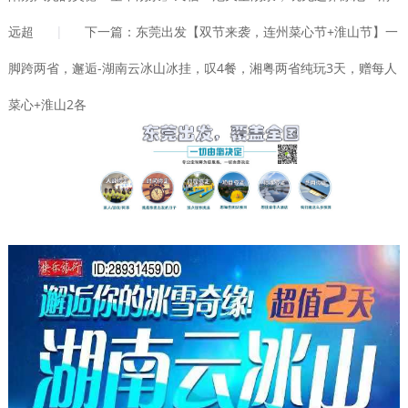
远超
|
下一篇：东莞出发【双节来袭，连州菜心节+淮山节】一
脚跨两省，邂逅-湖南云冰山冰挂，叹4餐，湘粤两省纯玩3天，赠每人
菜心+淮山2各