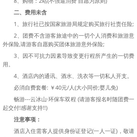
8、购物：2站(不强逼消费 自愿为原则)
二、费用未含
1、旅行社已按国家旅游局规定购买旅行社责任险;
2、团费不含游客旅途中的一切个人消费和旅游意
外保险,请游客自愿购买团体旅游意外保险;
3、因不可抗力因素导致变更行程所产生的一切费
用。
4、酒店内的通讯、酒水、洗衣等一切私人开支。
必消自费套餐: ￥40元/人(大小同价;婴儿免)
畅游---云冰山·环保车双程 (请游客报名时随团费一
起交付!感谢支持!!)
注意事项：
酒店入住需客人提供身份证登记(一人一证)，敬请