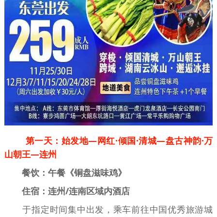
第一天：始发地—网红·倾国·清城—盘古神韵·万
山朝王—连州
餐饮：午餐《铜盘滋味鸡》
住宿：连州/连南区域内酒店
于指定时间集中出发，乘车前往中国优秀旅游城