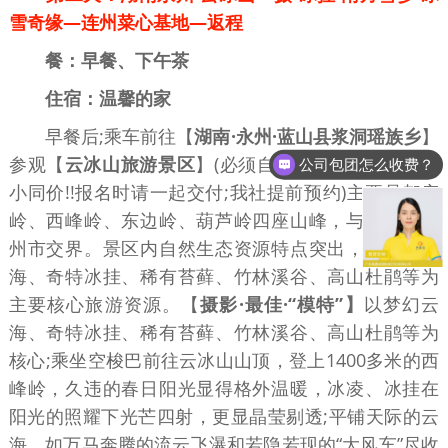
雪奇缘—连州菜心基地—返程
餐：早餐、下午茶
住宿：温馨的家
早餐后;乘车前往【
湖南·永州·蓝山县浆洞瑶族乡
】
参观【
云冰山旅游景区
】(必须自费环保车40元/人;大
公司包团怎么收费？
小同价!!报名时请一起交付;我社提前预约)主要是都庞
岭、西峰岭、东边岭、葫芦岭四座山峰，与广东省连
州市交界。景区内自然生态资源特点突出，以梦幻云
海、奇特冰挂、稀有苔藓、竹林溪谷、高山杜鹃等为
主要核心旅游资源。【
摄影·最佳·“模特”】
以梦幻云
海、奇特冰挂、稀有苔藓、竹林溪谷、高山杜鹃等为
核心;乘坐空梭巴前往云冰山山顶，登上1400多米的西
峰岭，久违的春日阳光显得格外温暖，冰凌、冰挂在
阳光的照耀下光芒四射，更显晶莹剔透;平铺天际的云
海、如万马奔腾的流云飞瀑和若隐若现的“大风车”尽收