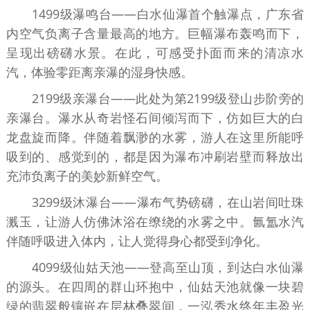
1499级瀑鸣台——白水仙瀑首个触瀑点，广东省
内空气负离子含量最高的地方。巨幅瀑布轰鸣而下，
呈现出磅礴水景。在此，可感受扑面而来的清凉水
汽，体验零距离亲瀑的湿身快感。
2199级亲瀑台——此处为第2199级登山步阶旁的
亲瀑台。瀑水从奇岩怪石间倾泻而下，仿如巨大的白
龙盘旋而降。伴随着飘渺的水雾，游人在这里所能呼
吸到的、感觉到的，都是因为瀑布冲刷岩壁而释放出
充沛负离子的美妙新鲜空气。
3299级沐瀑台——瀑布气势磅礴，在山岩间吐珠
溅玉，让游人仿佛沐浴在缭绕的水雾之中。氤氲水汽
伴随呼吸进入体内，让人觉得身心都受到净化。
4099级仙姑天池——登高至山顶，到达白水仙瀑
的源头。在四周的群山环抱中，仙姑天池就像一块碧
绿的翡翠般镶嵌在层林叠翠间，一泓秀水终年丰盈光