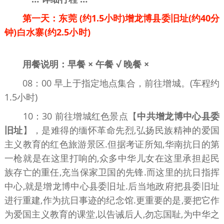
第一天：东莞 (约1.5小时)增龙博县委旧址(约40分
钟)白水寨(约2.5小时)
东莞旅行社｜东莞旅游公司｜东莞旅行社电
话｜东莞旅游报名电话｜东莞旅游公司排名｜东莞靠谱旅行社
用餐说明：早餐 × 午餐 √ 晚餐 ×
08：00 早上于指定地点集合，前往增城。(车程约
1.5小时)
10：30 前往增城红色景点【
中共增龙博中心县委
旧址
】，是难得的缅怀革命先烈,弘扬民族精神的爱国
主义教育的红色旅游景区.但据考证所知,华南抗日的第
一枪就是在这里打响的,众多中华儿女在这里承担起民
族存亡的重任,充当保家卫国的先锋.而这里的抗日指挥
中心,就是增龙博中心县委旧址.后当地政府把县委旧址
进行重建,作为抗日事迹的纪念馆.更重要的是,要把它作
为爱国主义教育的课堂,以告诫后人,勿忘国耻,为中华之