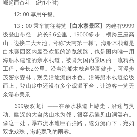
崛起而奋斗。(约1小时)
12: 00 享用午餐。
13：00 乘车前往游览【
白水寨景区
】内建有9999
级登山步径，总长6.6公里，19000多步，横跨三座高
山，边接二大天池，号称“天南第一梯”。海船木栈道是
白水寨园区内最受欢迎的游览线路，也是国内唯一用
海船木建造的亲水栈道，被誉为国内景区的一流精品
工程，全长2公里。沿着海船木栈道登高健步，可漫步
茂密水森林，观赏沿途流丽水色。沿海船木栈道拾级
而上，登山途中还设有多个观瀑平台，让游客一览无
余瀑布美景。
699级双龙汇——在亲水栈道上游走，沿途与灵
动、幽深的大自然山水为邻，很容易遇见山涧瀑布。
像这一处，瀑布流水遭巨石拦路，遂分流而下，宛如
双龙戏珠，激起飘飞的雨雾。