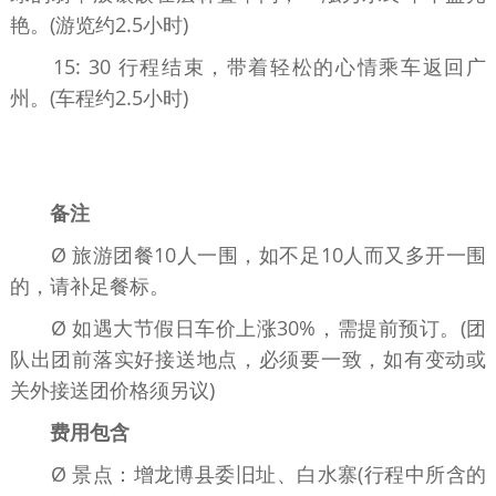
艳。(游览约2.5小时)
15: 30 行程结束，带着轻松的心情乘车返回广
州。(车程约2.5小时)
东莞旅行社｜东莞旅游公司｜东莞旅行社电话｜东莞旅游报名电话｜东莞
旅游公司排名｜东莞靠谱旅行社
备注
Ø 旅游团餐10人一围，如不足10人而又多开一围
的，请补足餐标。
Ø 如遇大节假日车价上涨30%，需提前预订。(团
队出团前落实好接送地点，必须要一致，如有变动或
关外接送团价格须另议)
费用包含
Ø 景点：增龙博县委旧址、白水寨(行程中所含的