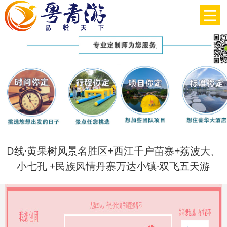
D线·黄果树风景名胜区+西江千户苗寨+荔波大、
小七孔 +民族风情丹寨万达小镇·双飞五天游