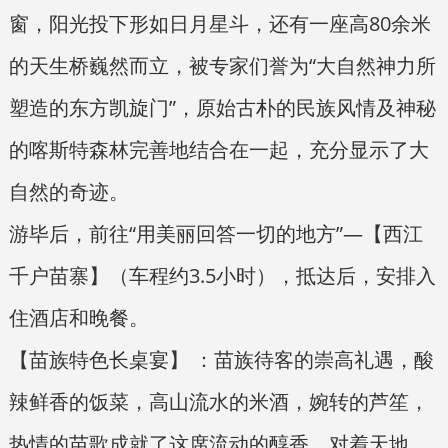
窗，阳光投下形如日月星斗，还有一座高80余米
的天生桥巍然而立，被专家们誉为“大自然神力所
塑造的东方凯旋门”，原始古朴的民族风情及神秘
的喀斯特森林完善地结合在一起，充分显示了大
自然的奇迹。
游毕后，前往“用美丽回答一切的地方”—【西江
千户苗寨】（车程约3.5小时），抵达后，安排入
住酒店和晚餐。
【苗族特色长桌宴】 ：苗族待客的崇高礼遇，酸
辣鲜香的饭菜，高山流水的米酒，婉转的芦笙，
热情的苗歌成就了这席流动的醇香，对着天地，