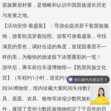
苗族聚居村寨，是领略和认识中国苗族漫长历史
与发展之地。
【活动安排·着盛装】 ：导游会提供若干套苗族服
饰，游客轮流穿着拍照。游客可身着盛装，寻找
满意的景色，调好合适的角度，发现苗寨里不一
样的美，为愉快的旅途留下浓墨重彩的一笔！
游毕后，乘车前往非遗博物馆—【凯里民族文化
宫】（车程约1小时，游览约1.5小时）：这是一
你们能代办签证不？
间3A博物馆，馆内珍藏大量民间失传数百年的家
具、器皿、农具、银饰等浓缩少数民族精华物
件，展现了贵州少数民族饰物积淀了千百年的历