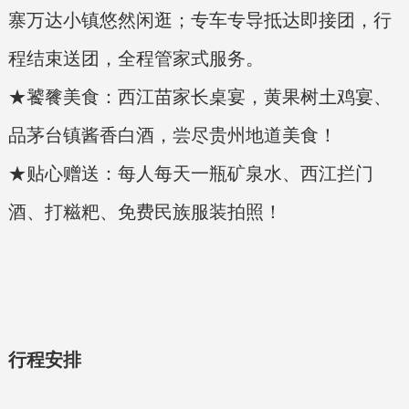
寨万达小镇悠然闲逛；专车专导抵达即接团，行
程结束送团，全程管家式服务。
★饕餮美食：西江苗家长桌宴，黄果树土鸡宴、
品茅台镇酱香白酒，尝尽贵州地道美食！
★贴心赠送：每人每天一瓶矿泉水、西江拦门
酒、打糍粑、免费民族服装拍照！
行程安排