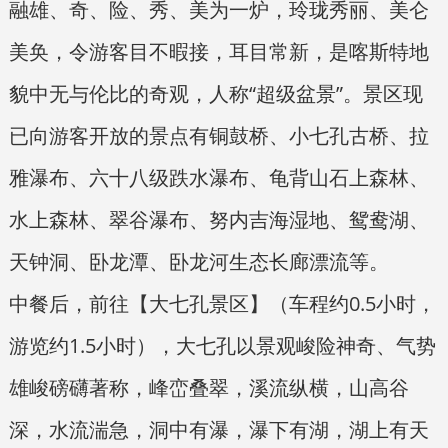
融雄、奇、险、秀、美为一炉，玲珑秀丽、美仑
美奂，令游客目不暇接，耳目常新，是喀斯特地
貌中无与伦比的奇观，人称“超级盆景”。景区现
已向游客开放的景点有铜鼓桥、小七孔古桥、拉
雅瀑布、六十八级跌水瀑布、龟背山石上森林、
水上森林、翠谷瀑布、努内吉海湿地、鸳鸯湖、
天钟洞、卧龙潭、卧龙河生态长廊漂流等。
中餐后，前往【大七孔景区】（车程约0.5小时，
游览约1.5小时），大七孔以景观峻险神奇、气势
雄峻磅礴著称，峰峦叠翠，溪流纵横，山高谷
深，水流湍急，洞中有瀑，瀑下有湖，湖上有天