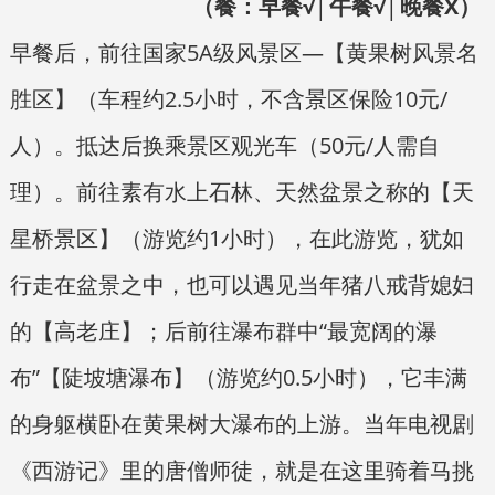
（餐：早餐√│午餐√│晚餐X）
早餐后，前往国家5A级风景区—【黄果树风景名
胜区】（车程约2.5小时，不含景区保险10元/
人）。抵达后换乘景区观光车（50元/人需自
理）。前往素有水上石林、天然盆景之称的【天
星桥景区】（游览约1小时），在此游览，犹如
行走在盆景之中，也可以遇见当年猪八戒背媳妇
的【高老庄】；后前往瀑布群中“最宽阔的瀑
布”【陡坡塘瀑布】（游览约0.5小时），它丰满
的身躯横卧在黄果树大瀑布的上游。当年电视剧
《西游记》里的唐僧师徒，就是在这里骑着马挑