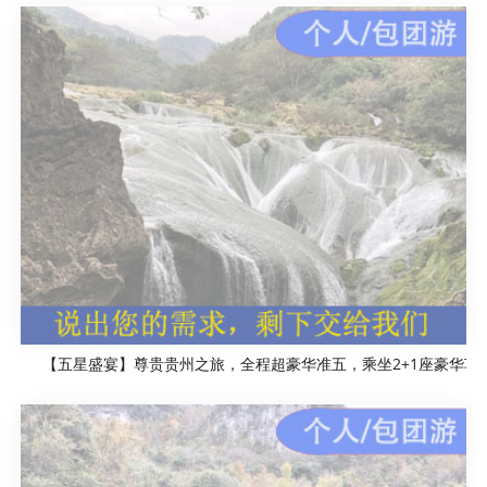
【五星盛宴】尊贵贵州之旅，全程超豪华准五，乘坐2+1座豪华车