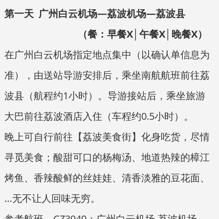
第一天 广州白云机场—荔波机场—荔波县
（餐：早餐X│午餐X│晚餐X）
在广州白云机场指定地点集中（以确认单信息为
准），由送站导游安排后，乘坐南航航班前往荔
波县（航程约1小时）。导游接站后，乘坐旅游
大巴前往荔波酒店入住（车程约0.5小时）。
晚上可自行前往【荔波美食街】化身吃货，尽情
寻觅美食；酸甜可口的杨梅汤、地道热辣的樟江
烤鱼、香辣酸鲜的丝娃娃、清香淡雅的豆花面、
…无不让人回味无穷。
参考航班，CZ3949：广州白云机场-荔波机场