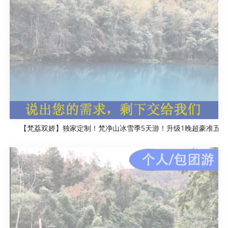
【梵荔双娇】独家定制！梵净山冰雪季5天游！升级1晚超豪准五、