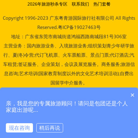
2026年旅游秒杀专区
联系我们
热门套餐
Copyright 1996-2023 广东粤青游国际旅行社有限公司 All Rights
Reserved.粤ICP备19027463号
地址：广东省东莞市南城街道鸿福西路南城段81号306室
主营业务：国内旅游业务、入境旅游业务;组织策划青少年研学旅
行、夏(冬)令营;代订飞机票、火车票船票、景点门票;代订酒店;汽
车租赁;签证服务、企业策划，会议及展览服务。商务服务;旅游信
息咨询;艺术培训(国家教育制度以外的文化艺术培训活动);自费出
国留学中介服务。
统一信用代码：91441900MA52P2MR0J 负责人（ 紧急联络
×
人）：雷倩文 13827258227
亲，我是您的专属旅游顾问！请问是包团还是个人
家庭出游呢...
备案登记证明（经营许可证编号）：L-GD-100272 法人代表：杨
先胜
现在咨询
稍后再说
服务监督：0769-23026232 全国旅游投诉电话：12301
在线咨询
拨打电话