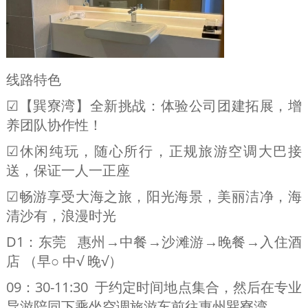
线路特色
☑【巽寮湾】全新挑战：体验公司团建拓展，增
养团队协作性！
☑休闲纯玩，随心所行，正规旅游空调大巴接
送，保证一人一正座
☑畅游享受大海之旅，阳光海景，美丽洁净，海
清沙有，浪漫时光
D1：东莞 惠州→中餐→沙滩游→晚餐→入住酒
店 （早○ 中√ 晚√）
09：30-11:30 于约定时间地点集合，然后在专业
导游陪同下乘坐空调旅游车前往惠州巽寮湾.