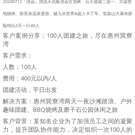
20240712『清远』漂流天花板清远古龙峡、云天玻霸二选一、大焱营
地烧烤、新景泉温泉度假、健儿水世界&超人卡丁车、笔架山大瀑布探
险纯玩3天一行40人
客户案例分享：100人团建之旅，尽在惠州巽寮
湾
客户需求：
人数：100人
费用：400元以内/人
团建活动，
平日出发
解决方案：
惠州巽寮湾两天一夜沙滩踏浪、户外
趣味团建、BBQ烧烤及磨子石公园休闲之旅
客户背景：
某知名企业为了加强员工之间的凝聚
力，提升团队协作能力，决定组织一次100人的