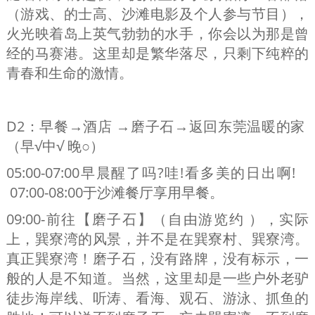
（游戏、的士高、沙滩电影及个人参与节目），
火光映着岛上英气勃勃的水手，你会以为那是曾
经的马赛港。这里却是繁华落尽，只剩下纯粹的
青春和生命的激情。
D2：早餐→酒店 →磨子石→返回东莞温暖的家
（早√中√ 晚○）
05:00-07:00早晨醒了吗?哇!看多美的日出啊!
07:00-08:00于沙滩餐厅享用早餐。
09:00-前往【磨子石】（自由游览约 ），实际
上，巽寮湾的风景，并不是在巽寮村、巽寮湾。
真正巽寮湾！磨子石，没有路牌，没有标示，一
般的人是不知道。当然，这里却是一些户外老驴
徒步海岸线、听涛、看海、观石、游泳、抓鱼的