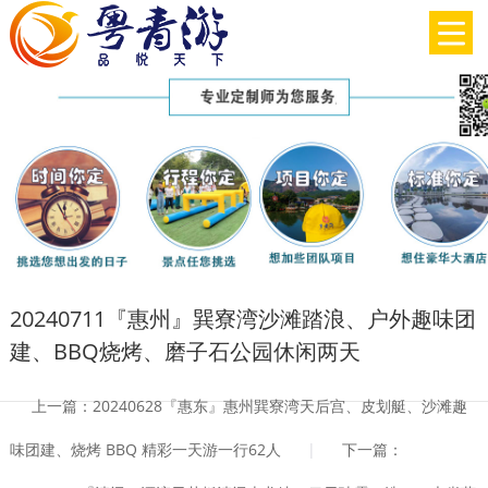
20240711『惠州』巽寮湾沙滩踏浪、户外趣味团
建、BBQ烧烤、磨子石公园休闲两天
上一篇：20240628『惠东』惠州巽寮湾天后宫、皮划艇、沙滩趣
味团建、烧烤 BBQ 精彩一天游一行62人
|
下一篇：